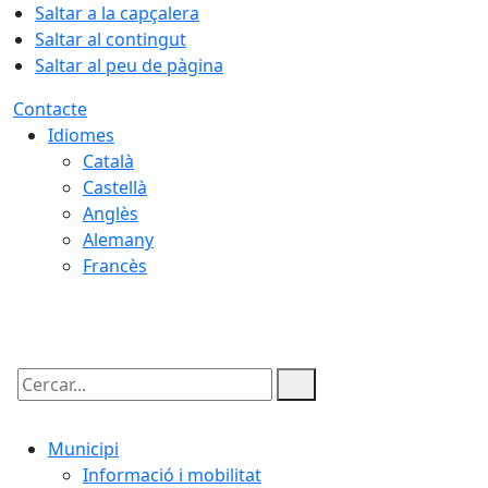
Saltar a la capçalera
Saltar al contingut
Saltar al peu de pàgina
Contacte
Idiomes
Català
Castellà
Anglès
Alemany
Francès
10.08.2026 | 14:04
Cercar:
Municipi
Informació i mobilitat