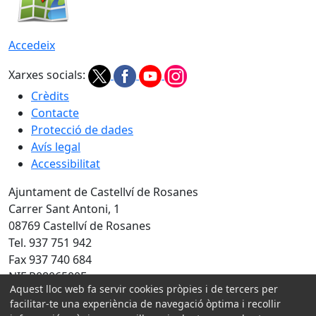
Accedeix
Xarxes socials:
Crèdits
Contacte
Protecció de dades
Avís legal
Accessibilitat
Ajuntament de Castellví de Rosanes
Carrer Sant Antoni, 1
08769 Castellví de Rosanes
Tel. 937 751 942
Fax 937 740 684
NIF P0806500E
Aquest lloc web fa servir cookies pròpies i de tercers per
facilitar-te una experiència de navegació òptima i recollir
Amb la col·laboració de: