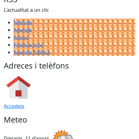
L'actualitat a un clic
Notícies
Agenda
Avisos
Publicacions
Agenda Política
Adreces i telèfons
Accedeix
Meteo
Dimarts, 11 d’agost
D