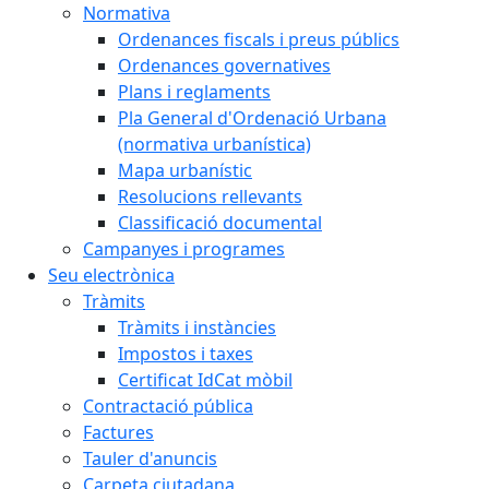
Normativa
Ordenances fiscals i preus públics
Ordenances governatives
Plans i reglaments
Pla General d'Ordenació Urbana
(normativa urbanística)
Mapa urbanístic
Resolucions rellevants
Classificació documental
Campanyes i programes
Seu electrònica
Tràmits
Tràmits i instàncies
Impostos i taxes
Certificat IdCat mòbil
Contractació pública
Factures
Tauler d'anuncis
Carpeta ciutadana