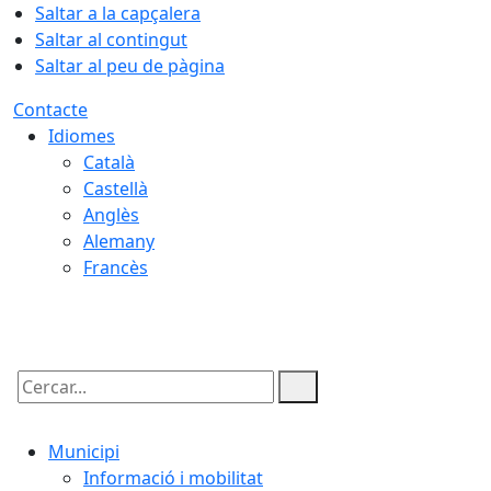
Saltar a la capçalera
Saltar al contingut
Saltar al peu de pàgina
Contacte
Idiomes
Català
Castellà
Anglès
Alemany
Francès
08.08.2026 | 17:08
Cercar:
Municipi
Informació i mobilitat