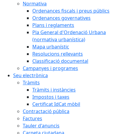
Normativa
Ordenances fiscals i preus públics
Ordenances governatives
Plans i reglaments
Pla General d'Ordenació Urbana
(normativa urbanística)
Mapa urbanístic
Resolucions rellevants
Classificació documental
Campanyes i programes
Seu electrònica
Tràmits
Tràmits i instàncies
Impostos i taxes
Certificat IdCat mòbil
Contractació pública
Factures
Tauler d'anuncis
Carpeta ciutadana