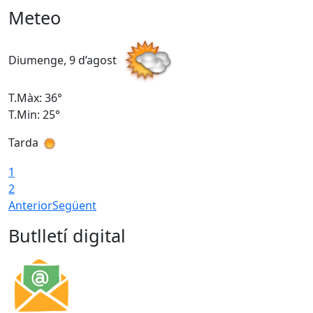
Meteo
Diumenge, 9 d’agost
D
T.Màx: 36°
T
T.Min: 25°
T
Tarda
T
1
2
Anterior
Següent
Butlletí digital