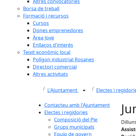
Altres convocatòries
Borsa de treball
Formació i recursos
Cursos
Dones emprenedores
Àrea Jove
Enllaços d'interès
Teixit econòmic local
Polígon industrial Rosanes
Directori comercial
Altres activitats
L'Ajuntament
Electes i regidor
Ju
Contacteu amb l'Ajuntament
Electes i regidories
Composició del Ple
Dillun
Grups municipals
Assis
Equip de govern