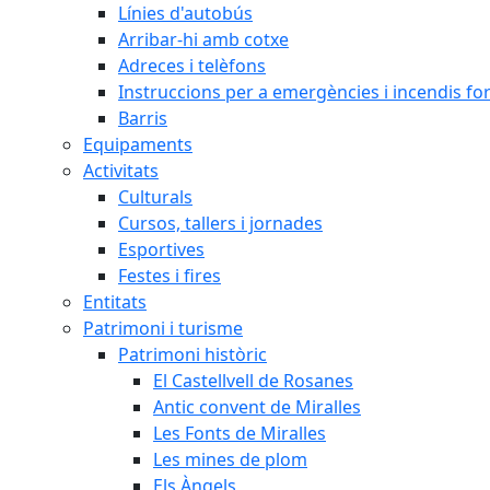
Línies d'autobús
Arribar-hi amb cotxe
Adreces i telèfons
Instruccions per a emergències i incendis for
Barris
Equipaments
Activitats
Culturals
Cursos, tallers i jornades
Esportives
Festes i fires
Entitats
Patrimoni i turisme
Patrimoni històric
El Castellvell de Rosanes
Antic convent de Miralles
Les Fonts de Miralles
Les mines de plom
Els Àngels