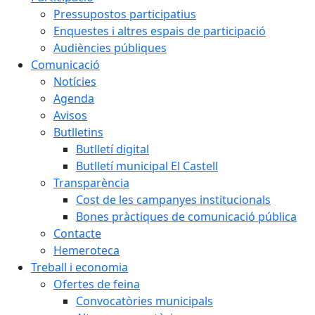
Pressupostos participatius
Enquestes i altres espais de participació
Audiències públiques
Comunicació
Notícies
Agenda
Avisos
Butlletins
Butlletí digital
Butlletí municipal El Castell
Transparència
Cost de les campanyes institucionals
Bones pràctiques de comunicació pública
Contacte
Hemeroteca
Treball i economia
Ofertes de feina
Convocatòries municipals