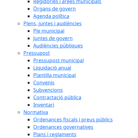
Regidories i àrees municipals
Òrgans de govern
Agenda política
Plens, juntes i audiències
Ple municipal
Juntes de govern
Audiències públiques
Pressupost
Pressupost municipal
Liquidació anual
Plantilla municipal
Convenis
Subvencions
Contractació pública
Inventari
Normativa
Ordenances fiscals i preus públics
Ordenances governatives
Plans i reglaments