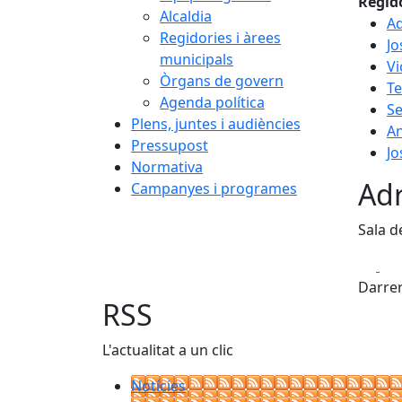
Regid
Alcaldia
Ad
Regidories i àrees
Jo
municipals
Vi
Òrgans de govern
T
Agenda política
Se
Plens, juntes i audiències
An
Pressupost
Jo
Normativa
Adr
Campanyes i programes
Sala d
Fa
Darrer
RSS
L'actualitat a un clic
Notícies