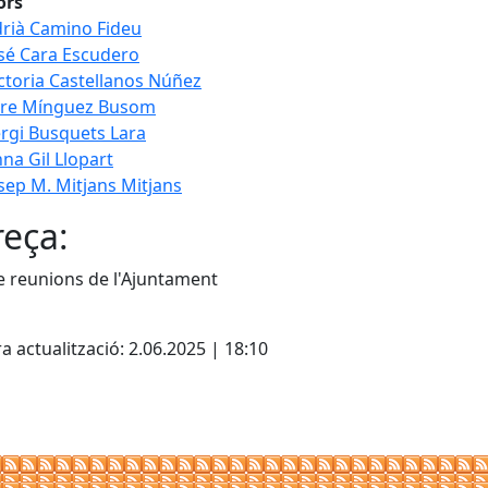
ors
rià Camino Fideu
sé Cara Escudero
ctoria Castellanos Núñez
ere Mínguez Busom
rgi Busquets Lara
na Gil Llopart
sep M. Mitjans Mitjans
eça:
e reunions de l'Ajuntament
cebook
X
a actualització: 2.06.2025 | 18:10