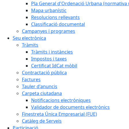
Pla General d'Ordenació Urbana (normativa 
Mapa urbanístic
Resolucions rellevants
Classificació documental
Campanyes i programes
Seu electrònica
Tràmits
Tràmits i instàncies
Impostos i taxes
Certificat IdCat mòbil
Contractació pública
Factures
Tauler d'anuncis
Carpeta ciutadana
Notificacions electròniques
Validador de documents electrònics
Finestreta Única Empresarial (FUE)
Catàleg de Serveis
Participació