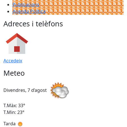
Publicacions
Agenda Política
Adreces i telèfons
Accedeix
Meteo
Divendres, 7 d’agost
D
T.Màx: 33°
T
T.Min: 23°
T
Tarda