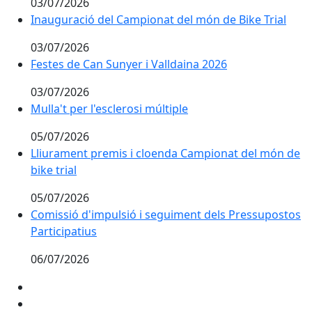
03/07/2026
Inauguració del Campionat del món de Bike Trial
03/07/2026
Festes de Can Sunyer i Valldaina 2026
Festes de Can Sunyer i Valldaina 2026
03/07/2026
Mulla't per l'esclerosi múltiple
Mulla't per l'esclerosi múltiple
05/07/2026
Lliurament premis i cloenda Campionat del món de
bike trial
05/07/2026
Comissió d'impulsió i seguiment dels Pressupostos
Participatius
06/07/2026