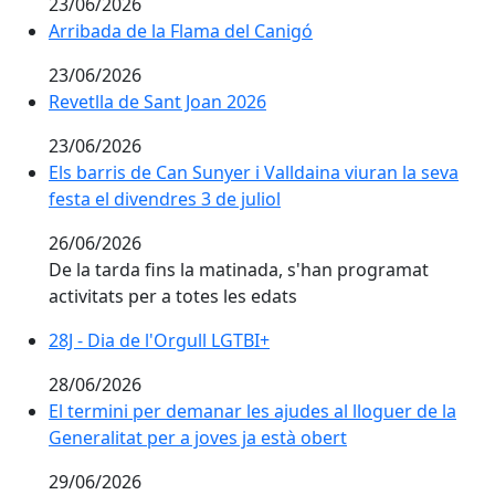
23/06/2026
Arribada de la Flama del Canigó
23/06/2026
Revetlla de Sant Joan 2026
Revetlla de Sant Joan 2026
23/06/2026
Els barris de Can Sunyer i Valldaina viuran la seva fest
Els barris de Can Sunyer i Valldaina viuran la seva
festa el divendres 3 de juliol
26/06/2026
De la tarda fins la matinada, s'han programat
activitats per a totes les edats
28J - Dia de l'Orgull LGTBI+
28J - Dia de l'Orgull LGTBI+
28/06/2026
El termini per demanar les ajudes al lloguer de la Gene
El termini per demanar les ajudes al lloguer de la
Generalitat per a joves ja està obert
29/06/2026