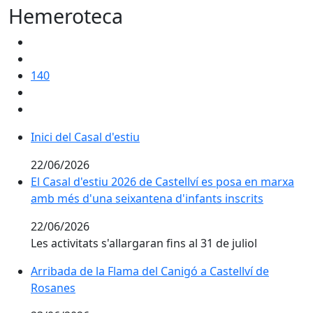
Hemeroteca
140
Inici del Casal d'estiu
Inici del Casal d'estiu
22/06/2026
El Casal d'estiu 2026 de Castellví es posa en marxa a
El Casal d'estiu 2026 de Castellví es posa en marxa
amb més d'una seixantena d'infants inscrits
22/06/2026
Les activitats s'allargaran fins al 31 de juliol
Arribada de la Flama del Canigó a Castellví de Rosane
Arribada de la Flama del Canigó a Castellví de
Rosanes