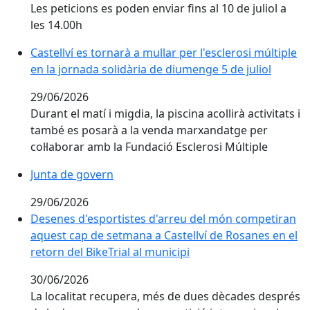
Les peticions es poden enviar fins al 10 de juliol a
les 14.00h
Castellví es tornarà a mullar per l'esclerosi múltiple e
Castellví es tornarà a mullar per l'esclerosi múltiple
en la jornada solidària de diumenge 5 de juliol
29/06/2026
Durant el matí i migdia, la piscina acollirà activitats i
també es posarà a la venda marxandatge per
col·laborar amb la Fundació Esclerosi Múltiple
Junta de govern
29/06/2026
Desenes d'esportistes d'arreu del món competiran aque
Desenes d'esportistes d'arreu del món competiran
aquest cap de setmana a Castellví de Rosanes en el
retorn del BikeTrial al municipi
30/06/2026
La localitat recupera, més de dues dècades després