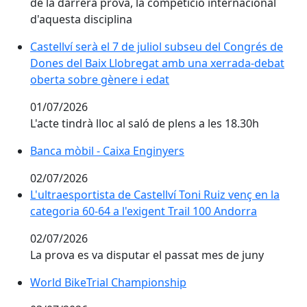
de la darrera prova, la competició internacional
d'aquesta disciplina
Castellví serà el 7 de juliol subseu del Congrés de D
Castellví serà el 7 de juliol subseu del Congrés de
Dones del Baix Llobregat amb una xerrada-debat
oberta sobre gènere i edat
01/07/2026
L'acte tindrà lloc al saló de plens a les 18.30h
Banca mòbil - Caixa Enginyers
Banca mòbil - Caixa Enginyers
02/07/2026
L'ultraesportista de Castellví Toni Ruiz venç en la cate
L'ultraesportista de Castellví Toni Ruiz venç en la
categoria 60-64 a l'exigent Trail 100 Andorra
02/07/2026
La prova es va disputar el passat mes de juny
World BikeTrial Championship
World BikeTrial Championship