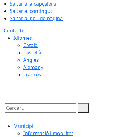
Saltar a la capçalera
Saltar al contingut
Saltar al peu de pàgina
Contacte
Idiomes
Català
Castellà
Anglès
Alemany
Francès
06.08.2026 | 19:35
Cercar:
Municipi
Informació i mobilitat