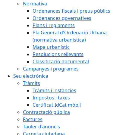
Normativa
Ordenances fiscals i preus públics
Ordenances governatives
Plans i reglaments
Pla General d'Ordenació Urbana
(normativa urbanística)
Mapa urbanístic
Resolucions rellevants
Classificació documental
Campanyes i programes
Seu electrònica
Tràmits
Tràmits i instàncies
Impostos i taxes
Certificat IdCat mòbil
Contractació pública
Factures
Tauler d'anuncis
Carpeta ciutadana