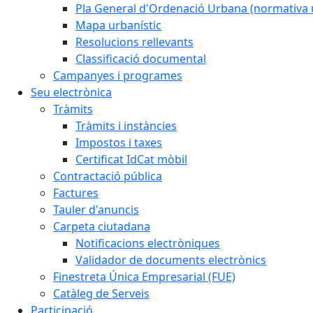
Pla General d'Ordenació Urbana (normativa 
Mapa urbanístic
Resolucions rellevants
Classificació documental
Campanyes i programes
Seu electrònica
Tràmits
Tràmits i instàncies
Impostos i taxes
Certificat IdCat mòbil
Contractació pública
Factures
Tauler d'anuncis
Carpeta ciutadana
Notificacions electròniques
Validador de documents electrònics
Finestreta Única Empresarial (FUE)
Catàleg de Serveis
Participació