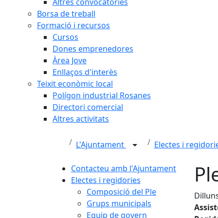
Altres convocatòries
Borsa de treball
Formació i recursos
Cursos
Dones emprenedores
Àrea Jove
Enllaços d'interès
Teixit econòmic local
Polígon industrial Rosanes
Directori comercial
Altres activitats
L'Ajuntament
Electes i regidor
Pl
Contacteu amb l'Ajuntament
Electes i regidories
Composició del Ple
Dillun
Grups municipals
Assis
Equip de govern