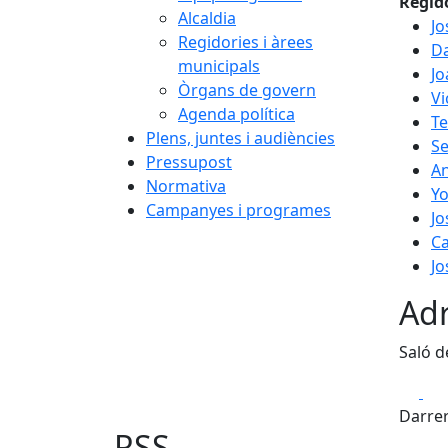
Regid
Alcaldia
Jo
Regidories i àrees
Da
municipals
Jo
Òrgans de govern
Vi
Agenda política
T
Plens, juntes i audiències
Se
Pressupost
An
Normativa
Yo
Campanyes i programes
Jo
Ca
Jo
Adr
Saló d
Fa
Darrer
RSS