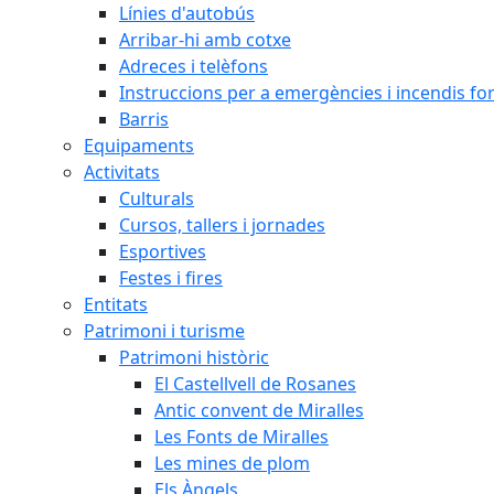
Línies d'autobús
Arribar-hi amb cotxe
Adreces i telèfons
Instruccions per a emergències i incendis for
Barris
Equipaments
Activitats
Culturals
Cursos, tallers i jornades
Esportives
Festes i fires
Entitats
Patrimoni i turisme
Patrimoni històric
El Castellvell de Rosanes
Antic convent de Miralles
Les Fonts de Miralles
Les mines de plom
Els Àngels