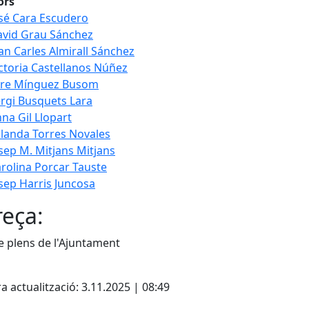
ors
sé Cara Escudero
vid Grau Sánchez
an Carles Almirall Sánchez
ctoria Castellanos Núñez
ere Mínguez Busom
rgi Busquets Lara
na Gil Llopart
landa Torres Novales
sep M. Mitjans Mitjans
rolina Porcar Tauste
sep Harris Juncosa
eça:
e plens de l'Ajuntament
cebook
X
a actualització: 3.11.2025 | 08:49