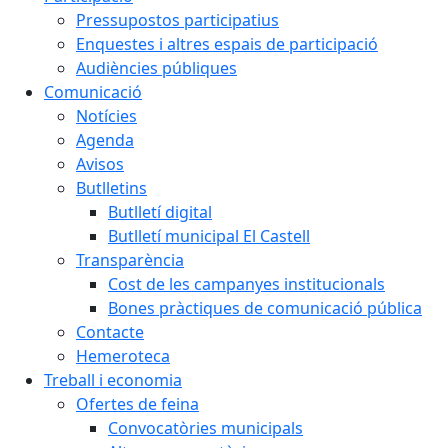
Pressupostos participatius
Enquestes i altres espais de participació
Audiències públiques
Comunicació
Notícies
Agenda
Avisos
Butlletins
Butlletí digital
Butlletí municipal El Castell
Transparència
Cost de les campanyes institucionals
Bones pràctiques de comunicació pública
Contacte
Hemeroteca
Treball i economia
Ofertes de feina
Convocatòries municipals