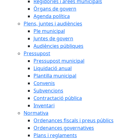
Regidories i àrees municipals
Òrgans de govern
Agenda política
Plens, juntes i audiències
Ple municipal
Juntes de govern
Audiències públiques
Pressupost
Pressupost municipal
Liquidació anual
Plantilla municipal
Convenis
Subvencions
Contractació pública
Inventari
Normativa
Ordenances fiscals i preus públics
Ordenances governatives
Plans i reglaments