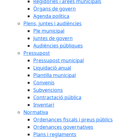
Regidories i àrees municipals
Òrgans de govern
Agenda política
Plens, juntes i audiències
Ple municipal
Juntes de govern
Audiències públiques
Pressupost
Pressupost municipal
Liquidació anual
Plantilla municipal
Convenis
Subvencions
Contractació pública
Inventari
Normativa
Ordenances fiscals i preus públics
Ordenances governatives
Plans i reglaments