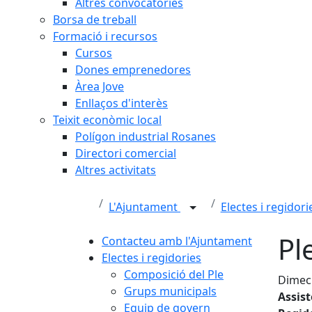
Altres convocatòries
Borsa de treball
Formació i recursos
Cursos
Dones emprenedores
Àrea Jove
Enllaços d'interès
Teixit econòmic local
Polígon industrial Rosanes
Directori comercial
Altres activitats
L'Ajuntament
Electes i regidor
Pl
Contacteu amb l'Ajuntament
Electes i regidories
Composició del Ple
Dimecr
Grups municipals
Assis
Equip de govern