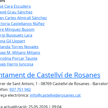
ors
sé Cara Escudero
vid Grau Sánchez
an Carles Almirall Sánchez
ctoria Castellanos Núñez
ere Mínguez Busom
rgi Busquets Lara
na Gil Llopart
landa Torres Novales
sep M. Mitjans Mitjans
rolina Porcar Tauste
sep Harris Juncosa
ntament de Castellví de Rosanes
rer de Sant Antoni, 1 - 08769 Castellví de Rosanes - Barcelo
èfon:
937 751 942
eça electrònica:
info@castellviderosanes.cat
cebook
X
a actualització: 25.05.2026 | 09:04