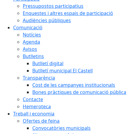
Pressupostos participatius
Enquestes i altres espais de participació
Audiències públiques
Comunicació
Notícies
Agenda
Avisos
Butlletins
Butlletí digital
Butlletí municipal El Castell
Transparència
Cost de les campanyes institucionals
Bones pràctiques de comunicació pública
Contacte
Hemeroteca
Treball i economia
Ofertes de feina
Convocatòries municipals