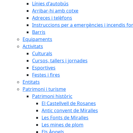
Línies d'autobús
Arribar-hi amb cotxe
Adreces i telèfons
Instruccions per a emergències i incendis for
Barris
Equipaments
Activitats
Culturals
Cursos, tallers i jornades
Esportives
Festes i fires
Entitats
Patrimoni i turisme
Patrimoni històric
El Castellvell de Rosanes
Antic convent de Miralles
Les Fonts de Miralles
Les mines de plom
Els Àngels