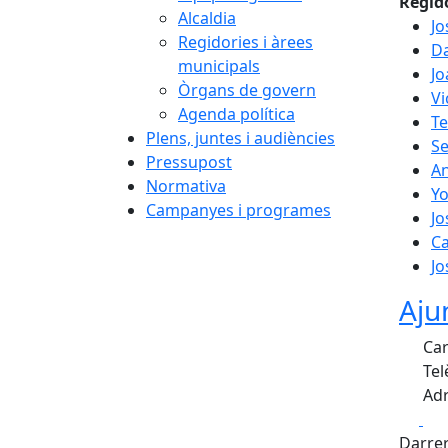
Regid
Alcaldia
Jo
Regidories i àrees
Da
municipals
Jo
Òrgans de govern
Vi
Agenda política
T
Plens, juntes i audiències
Se
Pressupost
An
Normativa
Yo
Campanyes i programes
Jo
Ca
Jo
Aju
Car
Tel
Adr
Fa
Darrer