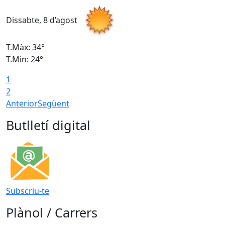
Dissabte, 8 d’agost
D
T.Màx: 34°
T
T.Min: 24°
T
1
2
Anterior
Següent
Butlletí digital
Subscriu-te
Plànol / Carrers