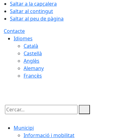
Saltar a la capçalera
Saltar al contingut
Saltar al peu de pàgina
Contacte
Idiomes
Català
Castellà
Anglès
Alemany
Francès
07.08.2026 | 17:50
Cercar:
Municipi
Informació i mobilitat