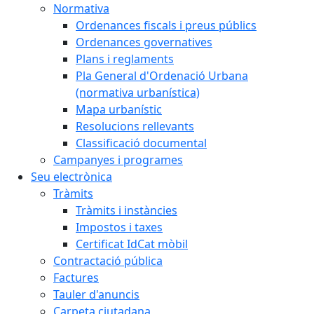
Normativa
Ordenances fiscals i preus públics
Ordenances governatives
Plans i reglaments
Pla General d'Ordenació Urbana
(normativa urbanística)
Mapa urbanístic
Resolucions rellevants
Classificació documental
Campanyes i programes
Seu electrònica
Tràmits
Tràmits i instàncies
Impostos i taxes
Certificat IdCat mòbil
Contractació pública
Factures
Tauler d'anuncis
Carpeta ciutadana