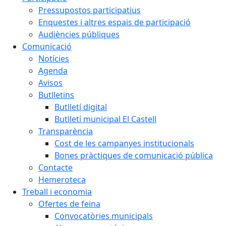
Pressupostos participatius
Enquestes i altres espais de participació
Audiències públiques
Comunicació
Notícies
Agenda
Avisos
Butlletins
Butlletí digital
Butlletí municipal El Castell
Transparència
Cost de les campanyes institucionals
Bones pràctiques de comunicació pública
Contacte
Hemeroteca
Treball i economia
Ofertes de feina
Convocatòries municipals