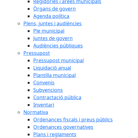
Regidories i àrees municipals
Òrgans de govern
Agenda política
Plens, juntes i audiències
Ple municipal
Juntes de govern
Audiències públiques
Pressupost
Pressupost municipal
Liquidació anual
Plantilla municipal
Convenis
Subvencions
Contractació pública
Inventari
Normativa
Ordenances fiscals i preus públics
Ordenances governatives
Plans i reglaments