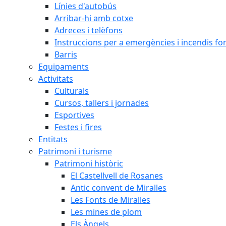
Línies d'autobús
Arribar-hi amb cotxe
Adreces i telèfons
Instruccions per a emergències i incendis for
Barris
Equipaments
Activitats
Culturals
Cursos, tallers i jornades
Esportives
Festes i fires
Entitats
Patrimoni i turisme
Patrimoni històric
El Castellvell de Rosanes
Antic convent de Miralles
Les Fonts de Miralles
Les mines de plom
Els Àngels