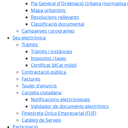
Pla General d'Ordenació Urbana (normativa 
Mapa urbanístic
Resolucions rellevants
Classificació documental
Campanyes i programes
Seu electrònica
Tràmits
Tràmits i instàncies
Impostos i taxes
Certificat IdCat mòbil
Contractació pública
Factures
Tauler d'anuncis
Carpeta ciutadana
Notificacions electròniques
Validador de documents electrònics
Finestreta Única Empresarial (FUE)
Catàleg de Serveis
Participació