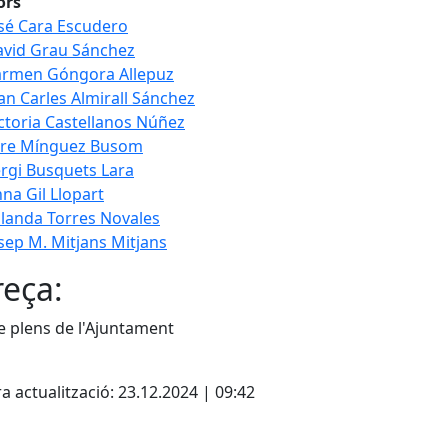
ors
sé Cara Escudero
vid Grau Sánchez
armen Góngora Allepuz
an Carles Almirall Sánchez
ctoria Castellanos Núñez
ere Mínguez Busom
rgi Busquets Lara
na Gil Llopart
landa Torres Novales
sep M. Mitjans Mitjans
eça:
e plens de l'Ajuntament
cebook
X
a actualització: 23.12.2024 | 09:42