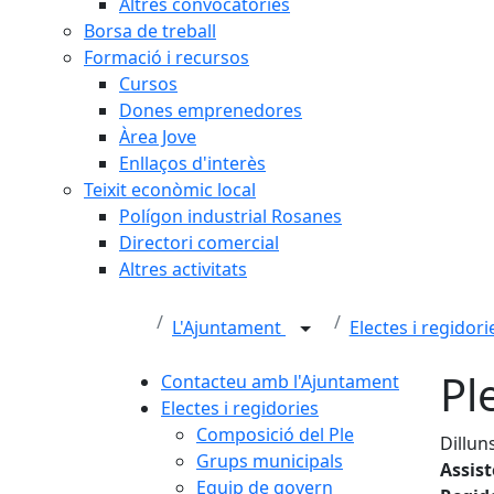
Altres convocatòries
Borsa de treball
Formació i recursos
Cursos
Dones emprenedores
Àrea Jove
Enllaços d'interès
Teixit econòmic local
Polígon industrial Rosanes
Directori comercial
Altres activitats
L'Ajuntament
Electes i regidor
Pl
Contacteu amb l'Ajuntament
Electes i regidories
Composició del Ple
Dillun
Grups municipals
Assis
Equip de govern