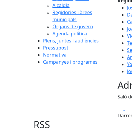
Regid
Alcaldia
Jo
Regidories i àrees
Da
municipals
C
Òrgans de govern
Jo
Agenda política
Vi
Plens, juntes i audiències
T
Pressupost
Se
Normativa
An
Campanyes i programes
Yo
Jo
Adr
Saló d
Fa
Darrer
RSS