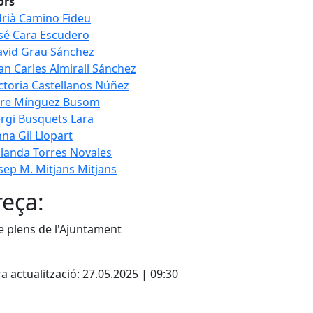
ors
rià Camino Fideu
sé Cara Escudero
vid Grau Sánchez
an Carles Almirall Sánchez
ctoria Castellanos Núñez
ere Mínguez Busom
rgi Busquets Lara
na Gil Llopart
landa Torres Novales
sep M. Mitjans Mitjans
eça:
e plens de l'Ajuntament
cebook
X
a actualització: 27.05.2025 | 09:30