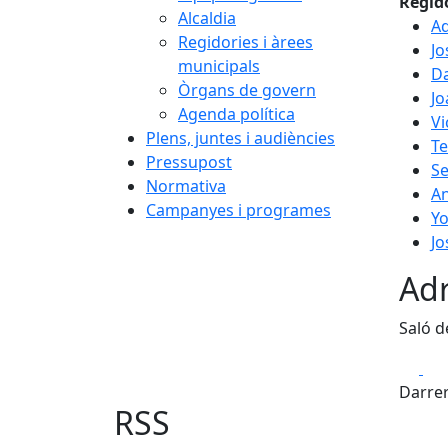
Regid
Alcaldia
Ad
Regidories i àrees
Jo
municipals
Da
Òrgans de govern
Jo
Agenda política
Vi
Plens, juntes i audiències
T
Pressupost
Se
Normativa
An
Campanyes i programes
Yo
Jo
Adr
Saló d
Fa
Darrer
RSS