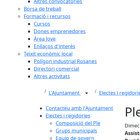
Altres convocatòries
Borsa de treball
Formació i recursos
Cursos
Dones emprenedores
Àrea Jove
Enllaços d'interès
Teixit econòmic local
Polígon industrial Rosanes
Directori comercial
Altres activitats
L'Ajuntament
Electes i regidor
Pl
Contacteu amb l'Ajuntament
Electes i regidories
Composició del Ple
Dimecr
Grups municipals
Assis
Equip de govern