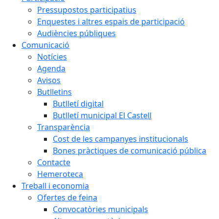
Pressupostos participatius
Enquestes i altres espais de participació
Audiències públiques
Comunicació
Notícies
Agenda
Avisos
Butlletins
Butlletí digital
Butlletí municipal El Castell
Transparència
Cost de les campanyes institucionals
Bones pràctiques de comunicació pública
Contacte
Hemeroteca
Treball i economia
Ofertes de feina
Convocatòries municipals