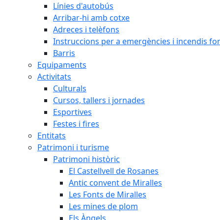
Línies d'autobús
Arribar-hi amb cotxe
Adreces i telèfons
Instruccions per a emergències i incendis for
Barris
Equipaments
Activitats
Culturals
Cursos, tallers i jornades
Esportives
Festes i fires
Entitats
Patrimoni i turisme
Patrimoni històric
El Castellvell de Rosanes
Antic convent de Miralles
Les Fonts de Miralles
Les mines de plom
Els Àngels