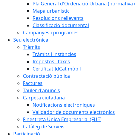
Pla General d'Ordenació Urbana (normativa 
Mapa urbanístic
Resolucions rellevants
Classificació documental
Campanyes i programes
Seu electrònica
Tràmits
Tràmits i instàncies
Impostos i taxes
Certificat IdCat mòbil
Contractació pública
Factures
Tauler d'anuncis
Carpeta ciutadana
Notificacions electròniques
Validador de documents electrònics
Finestreta Única Empresarial (FUE)
Catàleg de Serveis
Participació