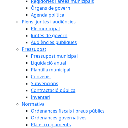
Regidories i àrees municipals
Òrgans de govern
Agenda política
Plens, juntes i audiències
Ple municipal
Juntes de govern
Audiències públiques
Pressupost
Pressupost municipal
Liquidació anual
Plantilla municipal
Convenis
Subvencions
Contractació pública
Inventari
Normativa
Ordenances fiscals i preus públics
Ordenances governatives
Plans i reglaments