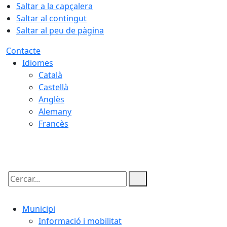
Saltar a la capçalera
Saltar al contingut
Saltar al peu de pàgina
Contacte
Idiomes
Català
Castellà
Anglès
Alemany
Francès
09.08.2026 | 16:59
Cercar:
Municipi
Informació i mobilitat