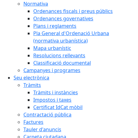
Normativa
Ordenances fiscals i preus públics
Ordenances governatives
Plans i reglaments
Pla General d'Ordenació Urbana
(normativa urbanística)
Mapa urbanístic
Resolucions rellevants
Classificació documental
Campanyes i programes
Seu electrònica
Tràmits
Tràmits i instàncies
Impostos i taxes
Certificat IdCat mòbil
Contractació pública
Factures
Tauler d'anuncis
Carpeta ciutadana