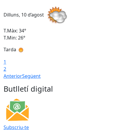
Dilluns, 10 d’agost
D
T.Màx: 34°
T
T.Min: 26°
T
Tarda
T
1
2
Anterior
Següent
Butlletí digital
Subscriu-te