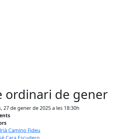
e ordinari de gener
s, 27 de gener de 2025 a les 18:30h
tents
ors
rià Camino Fideu
sé Cara Escudero