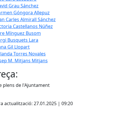
vid Grau Sánchez
armen Góngora Allepuz
an Carles Almirall Sánchez
ctoria Castellanos Núñez
ere Mínguez Busom
rgi Busquets Lara
na Gil Llopart
landa Torres Novales
sep M. Mitjans Mitjans
eça:
e plens de l'Ajuntament
cebook
X
a actualització: 27.01.2025 | 09:20