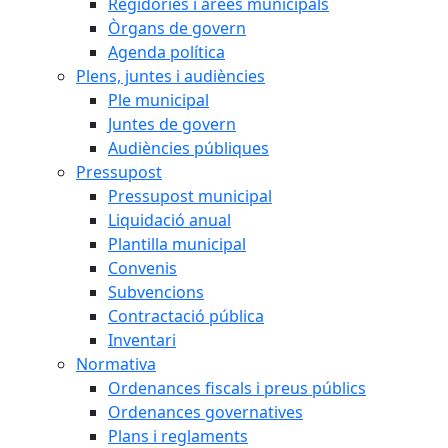
Regidories i àrees municipals
Òrgans de govern
Agenda política
Plens, juntes i audiències
Ple municipal
Juntes de govern
Audiències públiques
Pressupost
Pressupost municipal
Liquidació anual
Plantilla municipal
Convenis
Subvencions
Contractació pública
Inventari
Normativa
Ordenances fiscals i preus públics
Ordenances governatives
Plans i reglaments