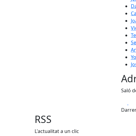
Da
C
Jo
Vi
T
Se
An
Yo
Jo
Adr
Saló d
Fa
Darrer
RSS
L'actualitat a un clic