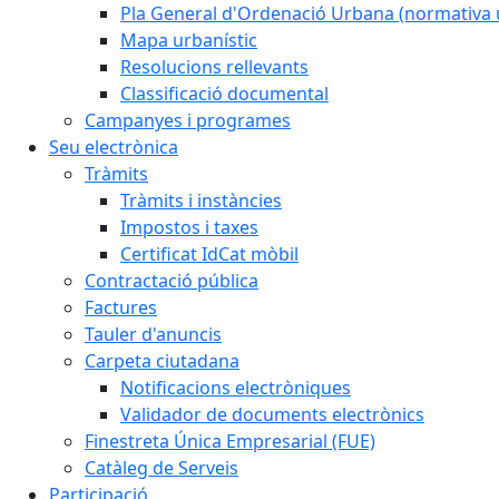
Pla General d'Ordenació Urbana (normativa 
Mapa urbanístic
Resolucions rellevants
Classificació documental
Campanyes i programes
Seu electrònica
Tràmits
Tràmits i instàncies
Impostos i taxes
Certificat IdCat mòbil
Contractació pública
Factures
Tauler d'anuncis
Carpeta ciutadana
Notificacions electròniques
Validador de documents electrònics
Finestreta Única Empresarial (FUE)
Catàleg de Serveis
Participació