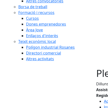
Altres convocatòries
Borsa de treball
Formació i recursos
Cursos
Dones emprenedores
Àrea Jove
Enllaços d'interès
Teixit econòmic local
Polígon industrial Rosanes
Directori comercial
Altres activitats
Pl
Dillun
Assis
Regid
Ad
Jo