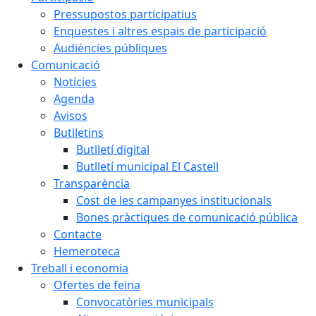
Pressupostos participatius
Enquestes i altres espais de participació
Audiències públiques
Comunicació
Notícies
Agenda
Avisos
Butlletins
Butlletí digital
Butlletí municipal El Castell
Transparència
Cost de les campanyes institucionals
Bones pràctiques de comunicació pública
Contacte
Hemeroteca
Treball i economia
Ofertes de feina
Convocatòries municipals